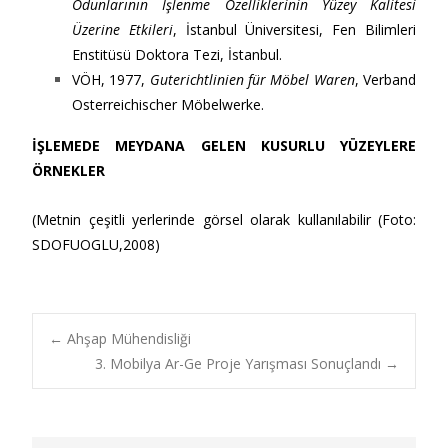
Odunlarının İşlenme Özelliklerinin Yüzey Kalitesi
Üzerine Etkileri
, İstanbul Üniversitesi, Fen Bilimleri
Enstitüsü Doktora Tezi, İstanbul.
VÖH, 1977,
Guterichtlinien für Möbel Waren
, Verband
Osterreichischer Möbelwerke.
İŞLEMEDE MEYDANA GELEN KUSURLU YÜZEYLERE
ÖRNEKLER
(Metnin çeşitli yerlerinde görsel olarak kullanılabilir (Foto:
SDOFUOGLU,2008)
←
Ahşap Mühendisliği
3. Mobilya Ar-Ge Proje Yarışması Sonuçlandı
→
Post navigation