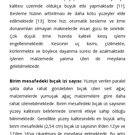
kalitesi üzerinde oldukça büyük etki yapmaktadır [11].
Besleme hızının arttırılması ile daha kötü yüzeyler elde
edilmektedir [13]. İtme hızı; otomatik besleme ve itme
donanımları olmayan makinelerde insan gücü ile sınırlıdır.
Çok düşük itme hızında kaliteli kesiş işlemi
engellenmektedir. Kesicinin uç kısmı, çizilmekte,
körlenmekte ve böylece dayanma süresi de azalmaktadır.
İşlenen malzemede yanma izleri de meydana
gelebilmektedir.
Birim mesafedeki bıçak izi sayısı
:
Yüzeye verilen paralel
ışıkla daha rahat görülebilen bıçak izleri sert ağaç
malzemelerde yumuşak ağaç malzemelere göre daha
rahat izlenebilmektedir. Birim mesafedeki bıçak izi sayısının
yüzey kalitesini belirlemede önemli etkiye sahip olduğu
bilinmektedir. Genellikle yüzey kalitesindeki en büyük artış
birim mesafedeki (2,54 cm) bıçak izi sayısının 8’den 12’ye ve
12’den 16’ya çıkarılması ile meydana gelmektedir. Bu artış