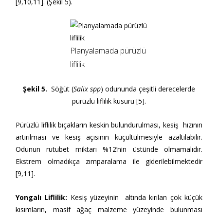
[9,10,11]. (Şekil 5).
Planyalamada pürüzlü
liflilik
Şekil 5.
Söğüt (
Salix spp
) odununda çeşitli derecelerde
pürüzlü liflilik kusuru [5].
Pürüzlü liflilik bıçakların keskin bulundurulması, kesiş hızının
artırılması ve kesiş açısının küçültülmesiyle azaltılabilir.
Odunun rutubet miktarı %12’nin üstünde olmamalıdır.
Ekstrem olmadıkça zımparalama ile giderilebilmektedir
[9,11].
Yongalı Liflilik:
Kesiş yüzeyinin altında kırılan çok küçük
kısımların, masif ağaç malzeme yüzeyinde bulunması