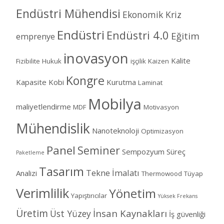
Endüstri Mühendisi
Ekonomik Kriz
Endüstri
Endüstri 4.0
Eğitim
emprenye
inovasyon
Kalite
Fizibilite
Hukuk
işçilik
Kaizen
Kongre
Kapasite
Kobi
Kurutma
Laminat
Mobilya
maliyetlendirme
MDF
Motivasyon
Mühendislik
Nanoteknoloji
Optimizasyon
Panel
Seminer
Sempozyum
Süreç
Paketleme
Tasarım
Tekne İmalatı
Analizi
Thermowood
Tüyap
Verimlilik
Yönetim
Yapıştırıcılar
Yüksek Frekans
Üretim
İnsan Kaynakları
Üst Yüzey
İş güvenliği