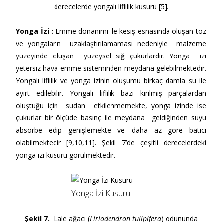
derecelerde yongalı liflilik kusuru [5].
Yonga İzi
:
Emme donanımı ile kesiş esnasında oluşan toz
ve yongaların uzaklaştırılamaması nedeniyle malzeme
yüzeyinde oluşan yüzeysel sığ çukurlardır. Yonga izi
yetersiz hava emme sisteminden meydana gelebilmektedir.
Yongalı liflilik ve yonga izinin oluşumu birkaç damla su ile
ayırt edilebilir. Yongalı liflilik bazı kırılmış parçalardan
oluştuğu için sudan etkilenmemekte, yonga izinde ise
çukurlar bir ölçüde basınç ile meydana geldiğinden suyu
absorbe edip genişlemekte ve daha az göre batıcı
olabilmektedir [9,10,11]. Şekil 7’de çeşitli derecelerdeki
yonga izi kusuru görülmektedir.
Yonga İzi Kusuru
Şekil 7.
Lale ağacı (
Liriodendron tulipifera
) odununda