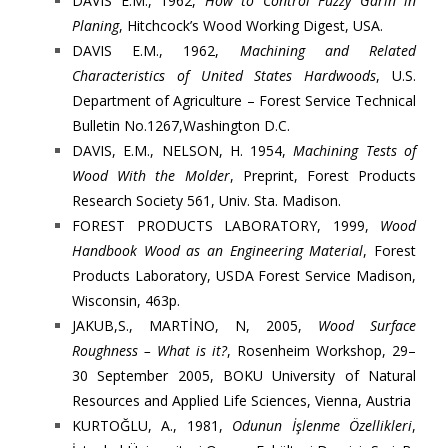
DAVIS E.M., 1962,
How to Control Fuzzy Garin in
Planing
, Hitchcock’s Wood Working Digest, USA.
DAVIS E.M., 1962,
Machining and Related
Characteristics of United States Hardwoods
, U.S.
Department of Agriculture – Forest Service Technical
Bulletin No.1267,Washington D.C.
DAVIS, E.M., NELSON, H. 1954,
Machining Tests of
Wood With the Molder
, Preprint, Forest Products
Research Society 561, Univ. Sta. Madison.
FOREST PRODUCTS LABORATORY, 1999,
Wood
Handbook Wood as an Engineering Material
, Forest
Products Laboratory, USDA Forest Service Madison,
Wisconsin, 463p.
JAKUB,S., MARTİNO, N, 2005,
Wood Surface
Roughness – What is it?
, Rosenheim Workshop, 29–
30 September 2005, BOKU University of Natural
Resources and Applied Life Sciences, Vienna, Austria
KURTOĞLU, A., 1981,
Odunun İşlenme Özellikleri
,