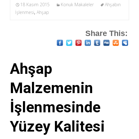
18 Kasım 2015
Konuk Makaleler
Ahşabın
İşlenmesi
,
Ahşap
Share This:
Ahşap
Malzemenin
İşlenmesinde
Yüzey Kalitesi