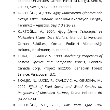
İstanbul Üniversitesi Orman Fakültesi Dergisi, Seri: B,
Cilt: 31, Sayı:2, s.179-199, İstanbul.
KURTOĞLU, A.,1996,
Ağaç Malzemenin İşlenmesinde
Ortaya Çıkan Hatalar
, Mobilya-Dekorasyon Dergisi,
Temmuz – Ağustos, Sayı :13 s.26-29.
KURTOĞLU, A., 2004,
Ağaç İşleme Teknolojisi ve
Makineleri Lisans Ders Notları,
İstanbul Üniversitesi
Orman Fakültesi, Orman Endüstri Mühendisliği
Bölümü, Basılmamıştır, İstanbul.
LIHRA, T., GANEV, S., 1999,
Machining Properties of
Eastern Species and Composite Panels
, Forintek
Canada Corp. Project no:2306, Canadian Forest
Service, Vancouver, B.C.
SKALJIC, N., LUCIC, R., CAVLOVIC, A., OBUCINA, M.,
2009,
Effect of Feed Speed and Wood Species on
Roughness of Machined Surface
, Drvna Industrija 60
(4) 229-234.
SOFUOĞLU, S.D., 2008,
Bazı Yerli Ağaç Türü