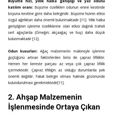
Büyüme hızı, yıllık halka genişliği ve yaz odunu
katılım oranı
:
Büyüme özellikleri odunun enine kesitinde
boyuna kesitine göre daha belirgindir. Büyüme hızının etkisi
özgül ağırlıktan daha önemli bulunmaktadır [11]. Yıllık halka
genişliğinin işlenme özelliklerine olan etkisi dağınık traheli
sert ağaçlarda (Örneğin; akçaağaç ve huş) daha düşük
bulunmaktadır [12].
Odun kusurları
:
Ağaç malzemenin makineyle işlenme
güçlüğünü artıran faktörlerden birisi de çapraz lifliliktir.
Hemen her kereste parçası az veya çok çapraz liflilik
içermektedir. Çapraz lifliliğin az olduğu durumlarda pek
önemli değildir. Fakat belirgin olması halinde gözönünde
bulundurulması gerekmektedir[11].
2. Ahşap Malzemenin
İşlenmesinde Ortaya Çıkan