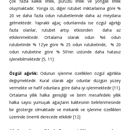
çok fazla kalkık liflilik, pürüzlü liflilik ve yongalı liflilik
oluşmaktadır. Yonga izi, diğer rutubet miktarlarına göre %
20 ve daha fazla odun rutubetlerinde daha az meydana
gelmektedir. Yapraklı ağaç odunlarında ise özgül ağırlığı
fazla olanlar, rutubet artışı etkisinden daha az
etkilenmektedir. Ortalama olarak odun %6 odun
rutubetinde % 12’ye göre % 25 odun rutubetinde, % 20
odun rutubetine göre % 50’nin üstünde daha hatasız
işlenebilmektedir [5, 11]
Özgül ağırlı
k:
Odunun işlenme özellikleri özgül ağırlıkla
değişmektedir. Kural olarak ağır odunlar düzgün yüzey
vermekte ve hafif odunlara göre daha iyi işlenmektedir [11].
Ortalama yıllık halka genişliği ve birim mesafedeki yıllık
halka sayısı yumuşak ağaçların kalitesinin belirlenmesinde
bir gösterge olmaktadır ve mekanik ve işlenme özellikleri
üzerinde önemli derecede etkilidir [12]