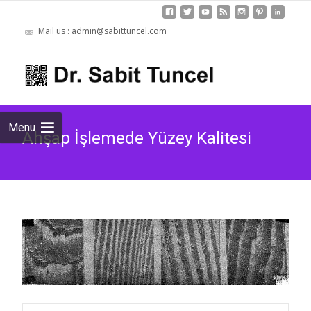
Mail us : admin@sabittuncel.com
Skip to
content
Arama:
Menu
Ahşap İşlemede Yüzey Kalitesi