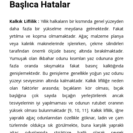
Başlıca Hatalar
Kalkık Liflilik
:
Yıllık halkaların bir kısmında genel yüzeyden
daha fazla bir yükselme meydana gelmektedir. Fakat
yırtılma ve kopma olmamaktadır. Ağaç malzeme planya
veya kalınlık makinelerinde işlenirken, çekme silindirleri
tarafından önemli ölçüde basınç altında bırakılmaktadır.
Yumuşak olan ilkbahar odunu kısımları yaz odununa göre
fazla oranda sıkışmakta fakat basınç kalktığında
genişlemektedir. Bu genişleme genellikle yoğun yaz odunu
yüzeyi seviyesinin altında kalmaktadır. Kalkık lifliliğe neden
olan faktörler arasında; bıçakların kör olması, bıçak
başlığına çok sayıda bıçağın yerleştirilerek ancak
tesviyelerinin iyi yapılmaması ve odunun rutubet oranının
yüksek olması bulunmaktadır [9, 10, 11]. Kalkık liflilik, iğne
yapraklı ağaç odunlarından özellikle göknar, ladin ve çam
türlerinde oldukça sık görülmekte, buna karşılık yapraklı
ağaç odunlarında strüktüre bağlı olarak seyrek