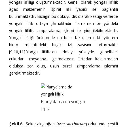
yongalı lifliliği oluşturmaktadır. Genel olarak yongalı liflilik
ağaç malzemenin spiral lifli yapısı ile bağlantılı
bulunmaktadır. Bıçağın bu dokuyu dik olarak kestiği yerlerde
yongalı liflilik ortaya çıkmaktadır. Tamamen bir yöndeki
yongalı liflilik zımparalama işlemi ile giderilebilmektedir.
Yongalı lifliliği önlemede en basit fakat en etkili yöntem
birim mesafedeki bıçak izi sayısını arttırmaktır
[9,10,11].Yongalı liflilikten dolayı yüzeyde genellikle
çukurlar meydana gelmektedir. Ortadan kaldırılmaları
oldukça zor olup, uzun süreli zımparalama işlemini
gerektirmektedir.
Planyalama da yongalı
liflilik
Şekil 6.
Şeker akçaağacı (
Acer saccharum
) odununda çeşitli