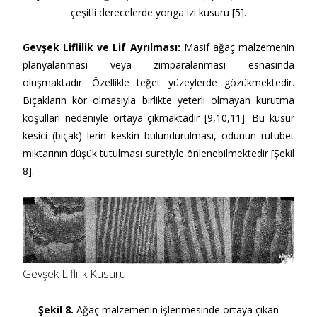
çeşitli derecelerde yonga izi kusuru [5].
Gevşek Liflilik ve Lif Ayrılmas
ı:
Masif ağaç malzemenin
planyalanması veya zımparalanması esnasında
oluşmaktadır. Özellikle teğet yüzeylerde gözükmektedir.
Bıçakların kör olmasıyla birlikte yeterli olmayan kurutma
koşulları nedeniyle ortaya çıkmaktadır [9,10,11]. Bu kusur
kesici (bıçak) lerin keskin bulundurulması, odunun rutubet
miktarının düşük tutulması suretiyle önlenebilmektedir [Şekil
8].
Gevşek Liflilik Kusuru
Şekil 8.
Ağaç malzemenin işlenmesinde ortaya çıkan